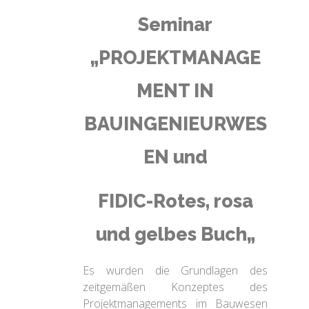
Seminar
HOCHBAU
ENTWICKLUNG UND FORSCHUNG
INGENIEURBAU
„PROJEKTMANAGE
VORLESUNG GEMAUERTE BOGENBRÜCKEN (2004)
IPM ZENTREN
HISTORISCHE BAUTEN
MENT IN
SYMPOSIUM ICOMOS/ISCARSAH (2009)
GEOTECHNIK
BAUINGENIEURWES
GESCHÄFTSPARTNER
FORSCHUNGSPROJEKT NIKER (2010-2012)
ERNEUERBARE ENERGIEN
EN und
SEMINAR FIDIC (2014)
KONTAKT
FIDIC-Rotes, rosa
SEMINAR INGENIEURANSATZ (2014)
und gelbes Buch
„
VORLESUNG SYSTEM DC90 (2017)
BROSCHÜRE
BEWEHRUNGSHANDBUCH (2023)
Es wurden die Grundlagen des
zeitgemäßen Konzeptes des
VERÖFFENTLICHUNGEN
Projektmanagements im Bauwesen