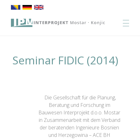
Interprojekt d.o.o. Mostar
Planung, Beratung und Forschung im Bauwesen
HOME
Seminar FIDIC (2014)
ÜBER UNS
LEISTUNGEN
Die Gesellschaft für die Planung,
Beratung und Forschung im
Bauwesen Interprojekt d.o.o. Mostar
in Zusammenarbeit mit dem Verband
PROJEKTE
der
beratenden Ingenieure Bosnien
und Herzegowina – ACE BH